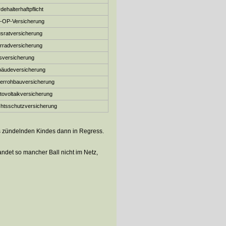
dehalterhaftpflicht
r-OP-Versicherung
­rat­ver­si­che­rung
rradversicherung
sversicherung
äude­ver­si­che­rung
errohbauversicherung
o­voltaik­ver­si­che­rung
ts­schutz­ver­si­che­rung
es zündelnden Kindes dann in Regress.
andet so mancher Ball nicht im Netz,