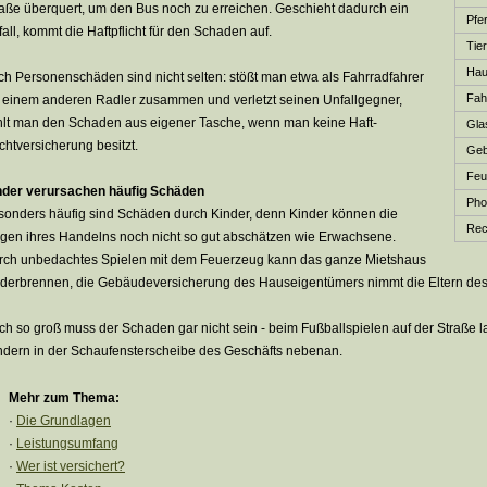
raße überquert, um den Bus noch zu erreichen. Geschieht dadurch ein
Pfer
all, kommt die Haft­pflicht für den Schaden auf.
Tie
Haus
h Per­sonenschäden sind nicht selten: stößt man etwa als Fahrradfahrer
Fah
t einem anderen Radler zusammen und verletzt seinen Unfallgegner,
hlt man den Schaden aus eigener Tasche, wenn man keine Haft­
Gla
ichtversicherung besitzt.
Ge­b
Feu
nder verursachen häufig Schäden
Phot
sonders häufig sind Schäden durch Kinder, denn Kinder können die
Rech
lgen ihres Handelns noch nicht so gut abschätzen wie Erwachsene.
rch unbedachtes Spielen mit dem Feuerzeug kann das ganze Mietshaus
derbrennen, die Ge­bäude­ver­si­che­rung des Hauseigentümers nimmt die Eltern d
h so groß muss der Schaden gar nicht sein - beim Fußballspielen auf der Straße l
ndern in der Schaufensterscheibe des Geschäfts nebenan.
Mehr zum Thema:
·
Die Grundlagen
·
Leistungsumfang
·
Wer ist versichert?