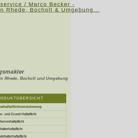
s­makler
.
holt und Umgebung
RODUKTÜBERSICHT
vathaftpflichtversicherung
s- und Grund-Haft­pflicht
herren­haft­pflicht
halterhaftpflicht
e­halter­haft­pflicht