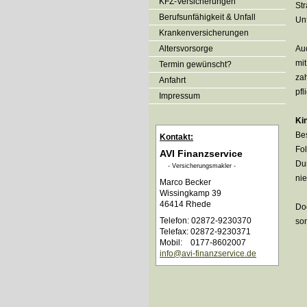
KFZ-Versicherungen
St
Berufsunfähigkeit & Unfall
Unf
Kranken­ver­si­che­rungen
Alters­vorsorge
Auc
mi
Termin gewünscht?
za
Anfahrt
pfl
Impressum
Ki
Be
Kontakt:
Fo
AVI Finanzservice
Du
- Ver­sicherungs­makler -
nie
Marco Becker
Wissingkamp 39
46414 Rhede
Doc
Telefon: 02872-9230370
so
Telefax: 02872-9230371
Mobil: 0177-8602007
info@avi-finanzservice.de