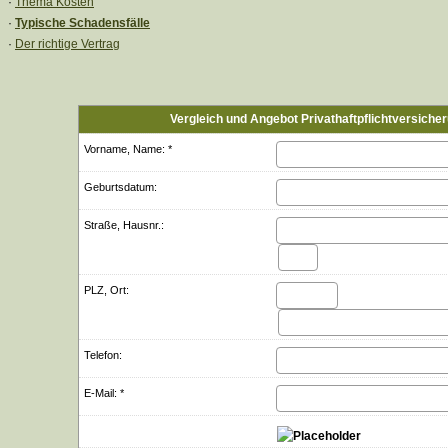
·
Thema Kosten
·
Typische Schadensfälle
·
Der richtige Vertrag
Vergleich und Angebot Privathaftpflichtversiche
Vorname, Name: *
Geburts­datum:
Straße, Hausnr.:
PLZ, Ort:
Telefon:
E-Mail: *