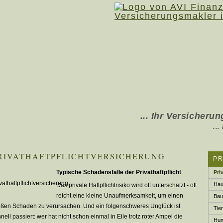
... Ihr Ver­sicherung
... in Rhede, Boc
RIVATHAFTPFLICHTVERSICHERUNG
P
Typische Schadensfälle der Privathaftpflicht
Pri
Hau
Das private Haft­pflichtrisiko wird oft unterschätzt - oft
reicht eine kleine Unaufmerksamkeit, um einen
Bau­
oßen Schaden zu verursachen. Und ein folgenschweres Unglück ist
Tier
nell passiert: wer hat nicht schon einmal in Eile trotz roter Ampel die
Hund