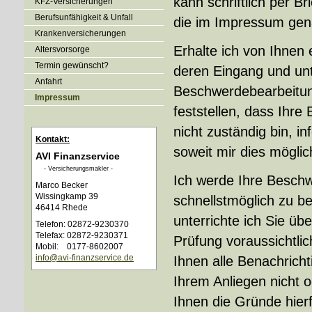
kann schriftlich per B
KFZ-Versicherungen
Berufsunfähigkeit & Unfall
die im Impressum gen
Kranken­ver­si­che­rungen
Erhalte ich von Ihnen
Alters­vorsorge
Termin gewünscht?
deren Eingang und unt
Anfahrt
Beschwerdebearbeitung
Impressum
feststellen, dass Ihre
nicht zuständig bin, i
Kontakt:
soweit mir dies möglich
AVI Finanzservice
- Ver­sicherungs­makler -
Ich werde Ihre Besch
Marco Becker
Wissingkamp 39
schnellstmöglich zu be
46414 Rhede
unterrichte ich Sie ü
Telefon: 02872-9230370
Telefax: 02872-9230371
Prüfung voraussichtlic
Mobil: 0177-8602007
info@avi-finanzservice.de
Ihnen alle Benachricht
Ihrem Anliegen nicht 
Ihnen die Gründe hier