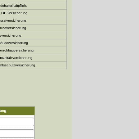
dehalterhaftpflicht
r-OP-Versicherung
­rat­ver­si­che­rung
rradversicherung
sversicherung
äude­ver­si­che­rung
errohbauversicherung
o­voltaik­ver­si­che­rung
ts­schutz­ver­si­che­rung
rung