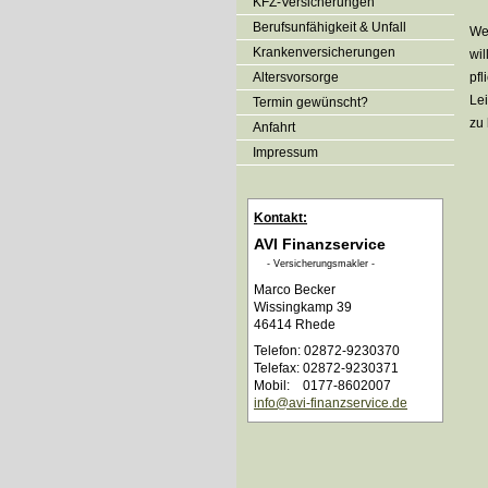
KFZ-Versicherungen
Berufsunfähigkeit & Unfall
Wer
Kranken­ver­si­che­rungen
wil
Alters­vorsorge
pfl
Lei
Termin gewünscht?
zu
Anfahrt
Impressum
Kontakt:
AVI Finanzservice
- Ver­sicherungs­makler -
Marco Becker
Wissingkamp 39
46414 Rhede
Telefon: 02872-9230370
Telefax: 02872-9230371
Mobil: 0177-8602007
info@avi-finanzservice.de