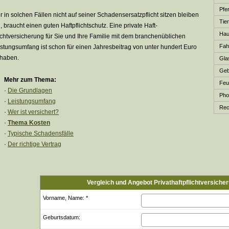
Pfer
 in solchen Fällen nicht auf seiner Schadensersatzpflicht sitzen bleiben
Tie
l, braucht einen guten Haft­pflichtschutz. Eine private Haft­
Haus
ichtversicherung für Sie und Ihre Familie mit dem branchenüblichen
Fah
stungsumfang ist schon für einen Jahresbeitrag von unter hundert Euro
 haben.
Gla
Ge­b
Mehr zum Thema:
Feu
·
Die Grundlagen
Phot
·
Leistungsumfang
Rech
·
Wer ist versichert?
·
Thema Kosten
·
Typische Schadensfälle
·
Der richtige Vertrag
Vergleich und Angebot Privathaftpflichtversiche
Vorname, Name: *
Geburts­datum: