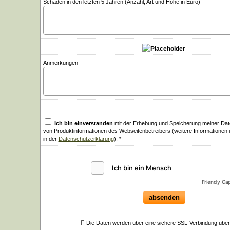
Schäden in den letzten 5 Jahren (Anzahl, Art und Höhe in Euro)
Anmerkungen
Ich bin einverstanden
mit der Erhebung und Speicherung meiner Da
von Produktinformationen des Webseitenbetreibers (weitere Informationen
in der
Datenschutzerklärung
). *
Friendly Ca
absenden
Die Daten werden über eine sichere SSL-Verbindung über