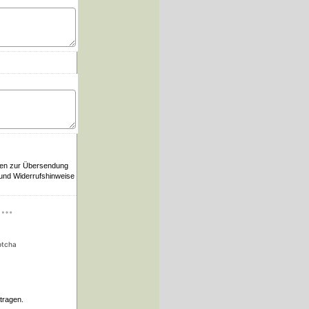
ten zur Übersendung
 und Widerrufshinweise
ptcha
tragen.