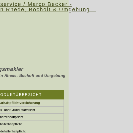
s­makler
.
holt und Umgebung
RODUKTÜBERSICHT
vathaftpflichtversicherung
s- und Grund-Haft­pflicht
herren­haft­pflicht
halterhaftpflicht
e­halter­haft­pflicht