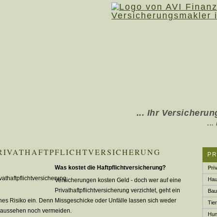
... Ihr Ver­sicherung
... in Rhede, Boc
RIVATHAFTPFLICHTVERSICHERUNG
P
Was kostet die Haft­pflichtversicherung?
Pri
Hau
Versicherungen kosten Geld - doch wer auf eine
Privathaftpflichtversicherung verzichtet, geht ein
Bau­
hes Risiko ein. Denn Missgeschicke oder Unfälle lassen sich weder
Tier
raussehen noch vermeiden.
Hund