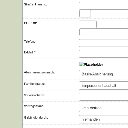
Straße, Hausnr.:
PLZ, Ort:
Telefon:
E-Mail: *
Ab­si­che­rungs­wunsch:
Familienstatus:
Vorversicherer:
Vertragsstand:
Gekündigt durch: