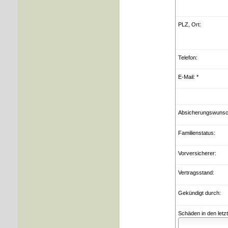
PLZ, Ort:
Telefon:
E-Mail: *
Ab­si­che­rungs­wuns
Familienstatus:
Vorversicherer:
Vertragsstand:
Gekündigt durch:
Schäden in den letz