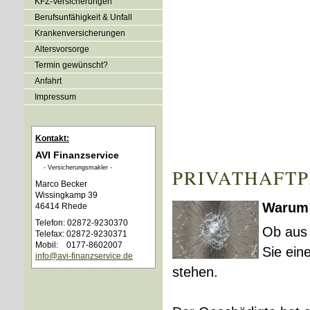
KFZ-Versicherungen
Berufsunfähigkeit & Unfall
Kranken­ver­si­che­rungen
Alters­vorsorge
Termin gewünscht?
Anfahrt
Impressum
Kontakt:
AVI Finanzservice
- Ver­sicherungs­makler -
PRIVATHAFT
Marco Becker
Wissingkamp 39
Warum 
46414 Rhede
Telefon: 02872-9230370
Ob aus 
Telefax: 02872-9230371
Mobil: 0177-8602007
Sie ein
info@avi-finanzservice.de
stehen.