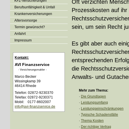
KFZ-Versicherungen
Oft verzichten Mensc
Berufsunfähigkeit & Unfall
Prozesskosten auf ihr
Kranken­ver­si­che­rungen
Rechts­schutz­ver­si­ch
Alters­vorsorge
sein, um sein Recht ju
Termin gewünscht?
Anfahrt
Impressum
Es gibt aber auch ein
Rechts­schutz­ver­si­che
Kontakt:
entsprechenden Erfol
AVI Finanzservice
die Rechts­schutz­ver­si
- Ver­sicherungs­makler -
Anwalts- und Gutache
Marco Becker
Wissingkamp 39
46414 Rhede
Mehr zum Thema:
Telefon: 02872-9230370
·
Die Grundlagen
Telefax: 02872-9230371
Mobil: 0177-8602007
·
Leistungsumfang
info@avi-finanzservice.de
·
Leistungseinschränkungen
·
Typische Schadensfälle
·
Thema Kosten
·
Der richtige Vertrag