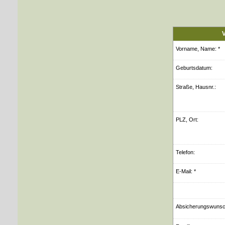
V
Vorname, Name: *
Geburts­datum:
Straße, Hausnr.:
PLZ, Ort:
Telefon:
E-Mail: *
Ab­si­che­rungs­wuns