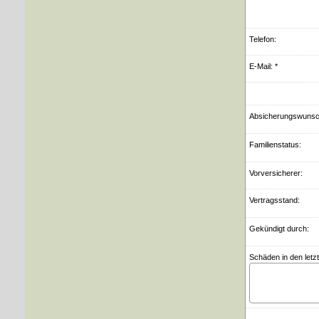
Telefon:
E-Mail: *
Ab­si­che­rungs­wuns
Familienstatus:
Vorversicherer:
Vertragsstand:
Gekündigt durch:
Schäden in den letz