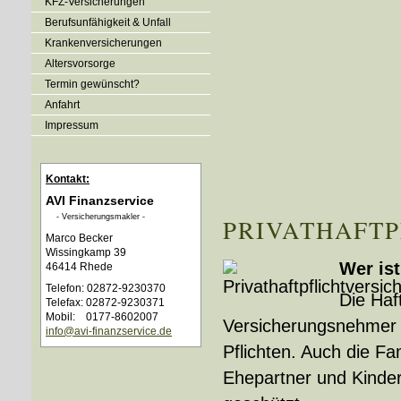
KFZ-Versicherungen
Berufsunfähigkeit & Unfall
Kranken­ver­si­che­rungen
Alters­vorsorge
Termin gewünscht?
Anfahrt
Impressum
Kontakt:
AVI Finanzservice
- Ver­sicherungs­makler -
PRIVATHAFT
Marco Becker
Wissingkamp 39
Wer ist
46414 Rhede
Telefon: 02872-9230370
Die Haf
Telefax: 02872-9230371
Mobil: 0177-8602007
Versicherungsnehmer se
info@avi-finanzservice.de
Pflichten. Auch die F
Ehepartner und Kinder,