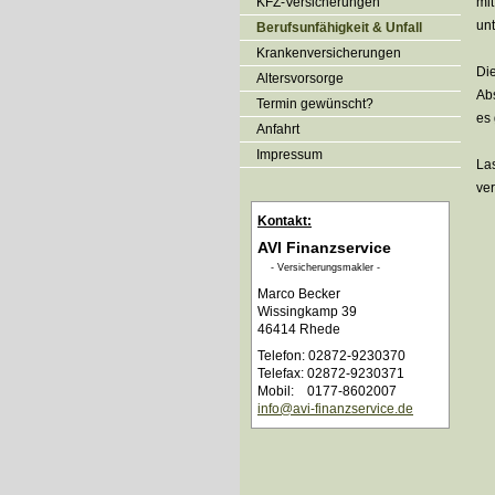
KFZ-Versicherungen
mi
un
Berufsunfähigkeit & Unfall
Kranken­ver­si­che­rungen
Die
Alters­vorsorge
Abs
Termin gewünscht?
es 
Anfahrt
Impressum
Las
ver
Kontakt:
AVI Finanzservice
- Ver­sicherungs­makler -
Marco Becker
Wissingkamp 39
46414 Rhede
Telefon: 02872-9230370
Telefax: 02872-9230371
Mobil: 0177-8602007
info@avi-finanzservice.de