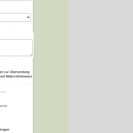
ten zur Übersendung
 und Widerrufshinweise
ptcha
tragen.