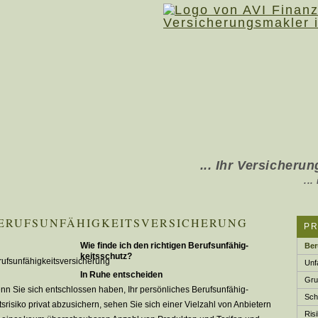
... Ihr Ver­sicherung
... in Rhede, Boc
ERUFS­UNFÄHIG­KEITSVERSICHERUNG
P
Wie finde ich den richtigen Berufs­unfähig­
Ber
keitsschutz?
Unfa
In Ruhe entscheiden
Gru
n Sie sich entschlossen haben, Ihr persönliches Berufs­unfähig­
Schw
tsrisiko privat abzusichern, sehen Sie sich einer Vielzahl von Anbietern
Risi