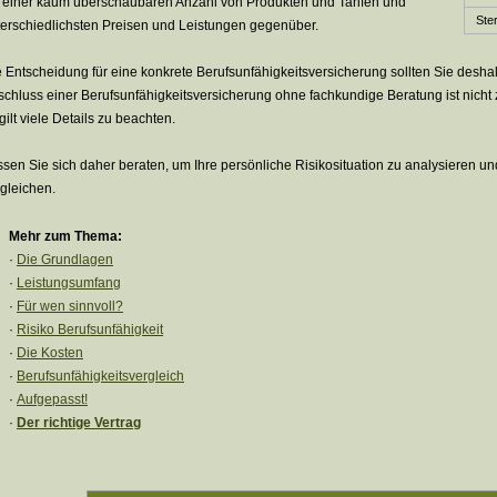
t einer kaum überschaubaren Anzahl von Produkten und Tarifen und
Ster
terschiedlichsten Preisen und Leistungen gegenüber.
 Entscheidung für eine konkrete Berufs­unfähig­keitsversicherung sollten Sie deshalb
chluss einer Berufs­unfähig­keitsversicherung ohne fachkundige Beratung ist nicht
gilt viele Details zu beachten.
sen Sie sich daher beraten, um Ihre persönliche Risikosituation zu analysieren un
­gleichen.
Mehr zum Thema:
·
Die Grundlagen
·
Leistungsumfang
·
Für wen sinnvoll?
·
Risiko Berufs­unfähig­keit
·
Die Kosten
·
Berufs­unfähig­keitsvergleich
·
Aufgepasst!
·
Der richtige Vertrag