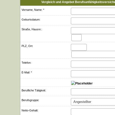
Vergleich und Angebot Berufs­unfähig­keitsversich
Vorname, Name: *
Geburts­datum:
Straße, Hausnr.:
PLZ, Ort:
Telefon:
E-Mail: *
Berufliche Tätigkeit:
Berufsgruppe:
Netto-Gehalt: