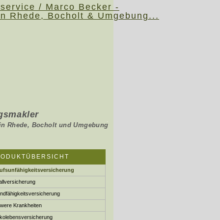
s­makler
.
holt und Umgebung
RODUKTÜBERSICHT
ufs­unfähig­keitsversicherung
ll­ver­si­che­rung
ndfähigkeitsversicherung
e­re Krank­hei­ten
ko­lebens­ver­si­che­rung