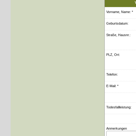
Vorname, Name: *
Geburts­datum:
Straße, Hausnr.:
PLZ, Ort:
Telefon:
E-Mail: *
Todesfallleistung:
Anmerkungen