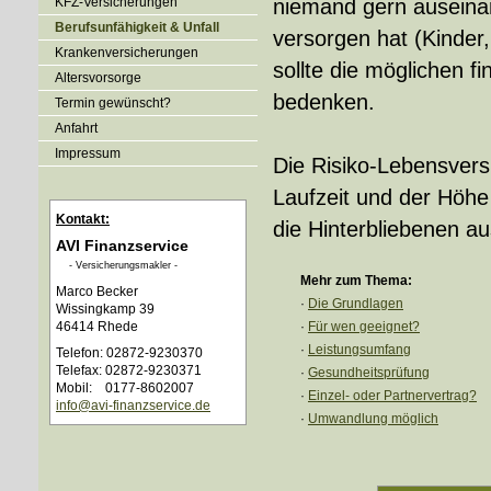
KFZ-Versicherungen
niemand gern auseina
Berufsunfähigkeit & Unfall
versorgen hat (Kinder,
Kranken­ver­si­che­rungen
sollte die möglichen fi
Alters­vorsorge
bedenken.
Termin gewünscht?
Anfahrt
Impressum
Die Risiko-Lebensvers
Laufzeit und der Höhe
Kontakt:
die Hinterbliebenen au
AVI Finanzservice
- Ver­sicherungs­makler -
Mehr zum Thema:
Marco Becker
·
Die Grundlagen
Wissingkamp 39
46414 Rhede
·
Für wen geeignet?
·
Leistungsumfang
Telefon: 02872-9230370
Telefax: 02872-9230371
·
Gesundheitsprüfung
Mobil: 0177-8602007
·
Einzel- oder Partnervertrag?
info@avi-finanzservice.de
·
Umwandlung möglich