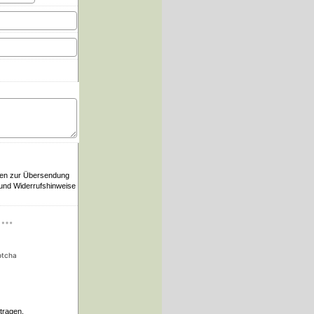
ten zur Übersendung
 und Widerrufshinweise
ptcha
tragen.