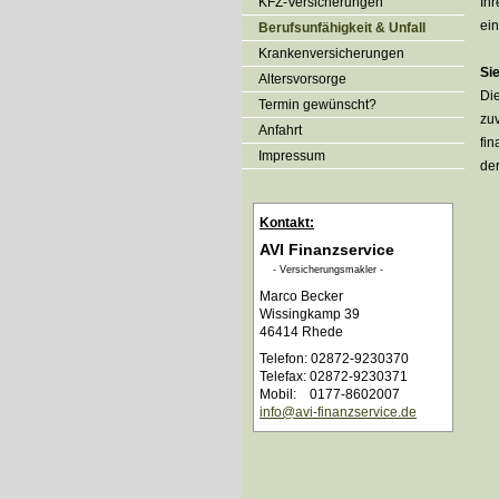
KFZ-Versicherungen
Ihr
ein
Berufsunfähigkeit & Unfall
Kranken­ver­si­che­rungen
Si
Alters­vorsorge
Die
Termin gewünscht?
zuv
Anfahrt
fin
Impressum
der
Kontakt:
AVI Finanzservice
- Ver­sicherungs­makler -
Marco Becker
Wissingkamp 39
46414 Rhede
Telefon: 02872-9230370
Telefax: 02872-9230371
Mobil: 0177-8602007
info@avi-finanzservice.de