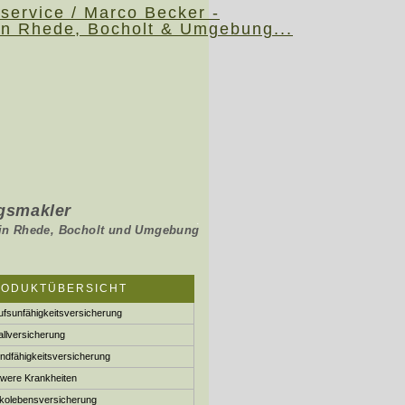
s­makler
.
holt und Umgebung
RODUKTÜBERSICHT
ufs­unfähig­keitsversicherung
ll­ver­si­che­rung
ndfähigkeitsversicherung
e­re Krank­hei­ten
ko­lebens­ver­si­che­rung