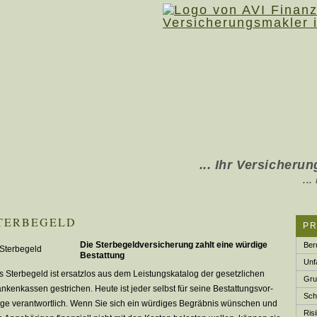
... Ihr Ver­sicherung
... in Rhede, Boc
TER­BE­GELD
P
Die Ster­be­geldversicherung zahlt eine würdige
Ber
Bestattung
Unfa
 Ster­be­geld ist ersatzlos aus dem Leistungskatalog der gesetzlichen
Gru
nkenkassen gestrichen. Heute ist jeder selbst für seine Be­stat­tungs­vor­
Schw
­ge verantwortlich. Wenn Sie sich ein würdiges Begräbnis wün­schen und
Risi