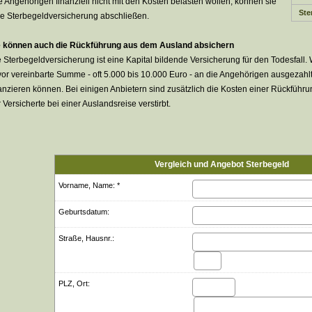
e Angehörigen finanziell nicht mit den Kosten belasten wollen, können sie
Ster
e Ster­be­geldversicherung abschließen.
e können auch die Rückführung aus dem Ausland absichern
 Ster­be­geldversicherung ist eine Kapital bildende Versicherung für den Todesfall. 
or vereinbarte Summe - oft 5.000 bis 10.000 Euro - an die Angehörigen ausgezahl
anzieren können. Bei einigen Anbietern sind zusätzlich die Kosten einer Rückführ
 Versicherte bei einer Auslandsreise verstirbt.
Vergleich und Angebot Ster­be­geld
Vorname, Name: *
Geburts­datum:
Straße, Hausnr.:
PLZ, Ort: