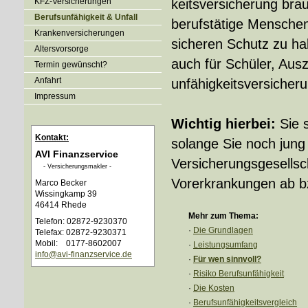
KFZ-Versicherungen
keitsversicherung bra
Berufsunfähigkeit & Unfall
berufstätige Menschen
Kranken­ver­si­che­rungen
sicheren Schutz zu ha
Alters­vorsorge
auch für Schüler, Aus
Termin gewünscht?
Anfahrt
unfähig­keitsversicher
Impressum
Wichtig hierbei:
Sie 
Kontakt:
solange Sie noch jung 
AVI Finanzservice
Versicherungsgesellsc
- Ver­sicherungs­makler -
Vorerkrankungen ab bz
Marco Becker
Wissingkamp 39
46414 Rhede
Mehr zum Thema:
Telefon: 02872-9230370
·
Die Grundlagen
Telefax: 02872-9230371
Mobil: 0177-8602007
·
Leistungsumfang
info@avi-finanzservice.de
·
Für wen sinnvoll?
·
Risiko Berufs­unfähig­keit
·
Die Kosten
·
Berufs­unfähig­keitsvergleich