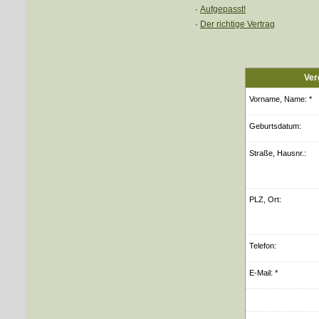
·
Aufgepasst!
·
Der richtige Vertrag
Ver
Vorname, Name: *
Geburts­datum:
Straße, Hausnr.:
PLZ, Ort:
Telefon:
E-Mail: *