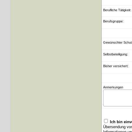
Berufliche Tätigkeit:
Berufsgruppe:
Gewünschter Schut
Selbstbeteiligung:
Bisher versichert:
Anmerkungen
Ich bin ein
Übersendung von 
Informationen un