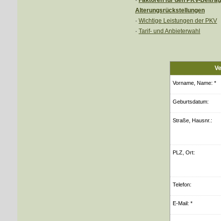
·
Faktoren für den PKV-Beitra
Alterungsrückstellungen
·
Wichtige Leistungen der PKV
·
Tarif- und Anbieterwahl
Ve
Vorname, Name: *
Geburts­datum:
Straße, Hausnr.:
PLZ, Ort:
Telefon:
E-Mail: *