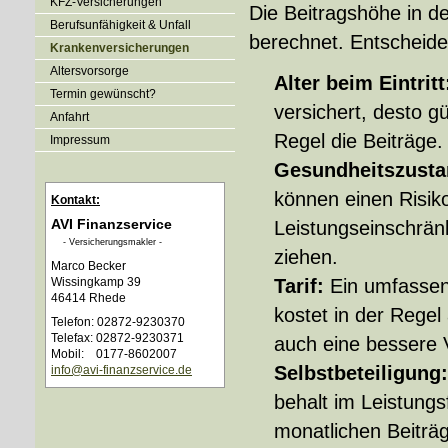
KFZ-Versicherungen
Die Beitragshöhe in de
Berufsunfähigkeit & Unfall
berechnet. Entscheide
Kranken­ver­si­che­rungen
Alters­vorsorge
Alter beim Eintrit
Termin gewünscht?
versichert, desto gü
Anfahrt
Regel die Beiträge.
Impressum
Gesundheitszust
können einen Risik
Kontakt:
AVI Finanzservice
Leistungseinschrän
- Ver­sicherungs­makler -
ziehen.
Marco Becker
Wissingkamp 39
Tarif:
Ein umfassen
46414 Rhede
kostet in der Regel
Telefon: 02872-9230370
Telefax: 02872-9230371
auch eine bessere 
Mobil: 0177-8602007
Selbstbeteiligung
info@avi-finanzservice.de
behalt im Leistungsf
monatlichen Beiträ