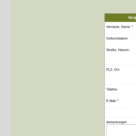
Verg
Vorname, Name: *
Geburts­datum:
Straße, Hausnr.:
PLZ, Ort:
Telefon:
E-Mail: *
Anmerkungen