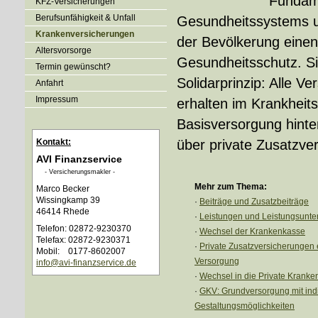
Fundam
KFZ-Versicherungen
Berufsunfähigkeit & Unfall
Gesundheitssystems u
Kranken­ver­si­che­rungen
der Bevölkerung einen
Alters­vorsorge
Gesundheitsschutz. Si
Termin gewünscht?
Solidarprinzip: Alle 
Anfahrt
Impressum
erhalten im Krankheit
Basisversorgung hinter
Kontakt:
über private Zusatzve
AVI Finanzservice
- Ver­sicherungs­makler -
Mehr zum Thema:
Marco Becker
Wissingkamp 39
·
Beiträge und Zusatzbeiträge
46414 Rhede
·
Leistungen und Leistungsunte
Telefon: 02872-9230370
·
Wechsel der Krankenkasse
Telefax: 02872-9230371
·
Private Zusatzversicherungen
Mobil: 0177-8602007
Versorgung
info@avi-finanzservice.de
·
Wechsel in die Private Kranken­
·
GKV: Grundversorgung mit ind
Gestaltungsmöglichkeiten