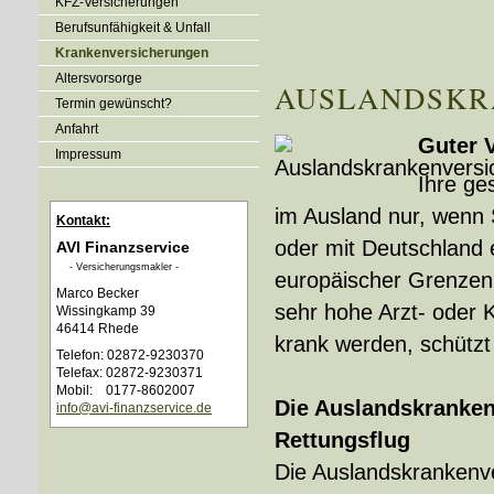
KFZ-Versicherungen
Berufsunfähigkeit & Unfall
Kranken­ver­si­che­rungen
Alters­vorsorge
AUSLANDSKR
Termin gewünscht?
Anfahrt
Guter 
Impressum
Ihre ge
im Ausland nur, wenn 
Kontakt:
oder mit Deutschland 
AVI Finanzservice
- Ver­sicherungs­makler -
europäischer Grenzen 
Marco Becker
sehr hohe Arzt- oder K
Wissingkamp 39
46414 Rhede
krank werden, schützt
Telefon: 02872-9230370
Telefax: 02872-9230371
Mobil: 0177-8602007
Die Auslandskranken
info@avi-finanzservice.de
Rettungsflug
Die Auslandskrankenve