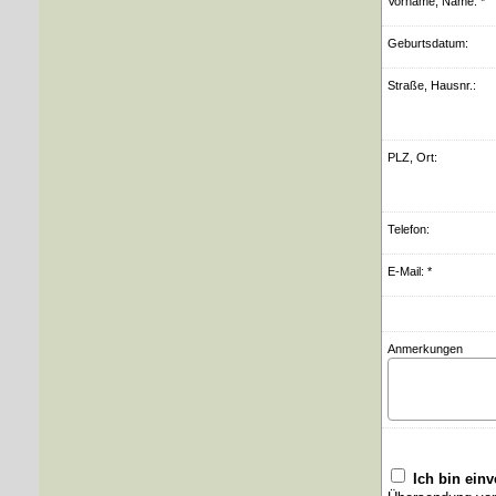
Vorname, Name: *
Geburts­datum:
Straße, Hausnr.:
PLZ, Ort:
Telefon:
E-Mail: *
Anmerkungen
Ich bin ein