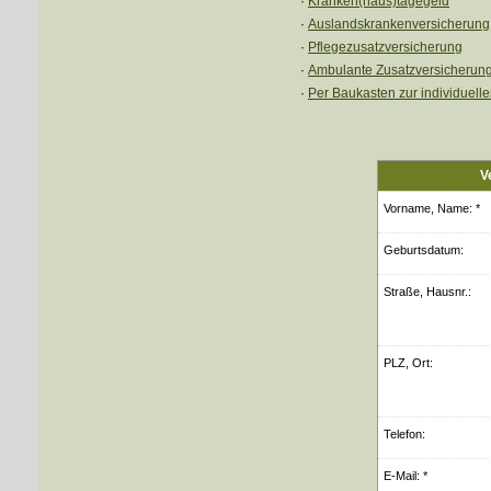
·
Kranken(haus)tagegeld
·
Auslandskrankenversicherung
·
Pflegezusatzversicherung
·
Ambulante Zusatzversicherun
·
Per Baukasten zur individuell
V
Vorname, Name: *
Geburts­datum:
Straße, Hausnr.:
PLZ, Ort:
Telefon:
E-Mail: *