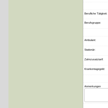
Berufliche Tätigkeit:
Berufsgruppe:
Ambulant:
Stationär:
Zahnzusatztarif:
Krankentagegeld:
Anmerkungen