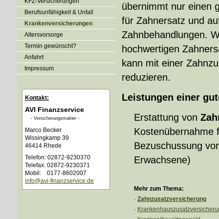
KFZ-Versicherungen
übernimmt nur einen g
Berufsunfähigkeit & Unfall
für Zahnersatz und a
Kranken­ver­si­che­rungen
Zahnbehandlungen. W
Alters­vorsorge
Termin gewünscht?
hochwertigen Zahnersa
Anfahrt
kann mit einer Zahn­zu­
Impressum
reduzieren.
Leistungen einer guten
Kontakt:
AVI Finanzservice
Erstattung von
Zah
- Ver­sicherungs­makler -
Kostenübernahme 
Marco Becker
Wissingkamp 39
Bezuschussung vo
46414 Rhede
Telefon: 02872-9230370
Erwachsene)
Telefax: 02872-9230371
Mobil: 0177-8602007
info@avi-finanzservice.de
Mehr zum Thema:
·
Zahn­zu­satz­ver­si­che­rung
·
Krankenhauszusatzversicheru