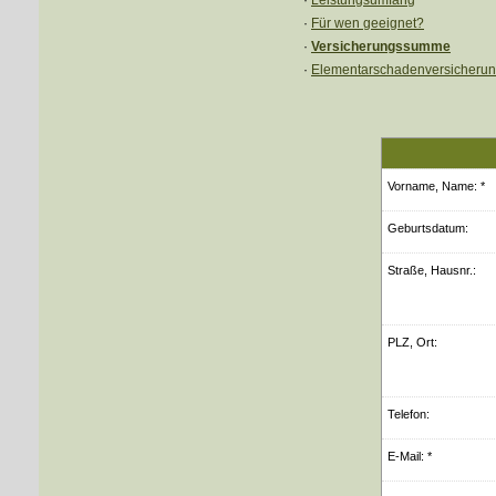
·
Leistungsumfang
·
Für wen geeignet?
·
Versicherungssumme
·
Elementarschadenversicheru
Vorname, Name: *
Geburts­datum:
Straße, Hausnr.:
PLZ, Ort:
Telefon:
E-Mail: *