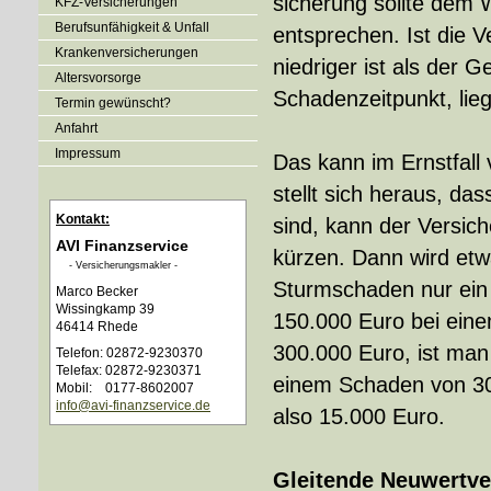
si­che­rung sollte dem 
KFZ-Versicherungen
Berufsunfähigkeit & Unfall
entsprechen. Ist die
Kranken­ver­si­che­rungen
niedriger ist als der
Alters­vorsorge
Schadenzeitpunkt, lieg
Termin gewünscht?
Anfahrt
Impressum
Das kann im Ernstfall 
stellt sich heraus, das
Kontakt:
sind, kann der Versic
AVI Finanzservice
kürzen. Dann wird etw
- Ver­sicherungs­makler -
Sturmschaden nur ein 
Marco Becker
Wissingkamp 39
150.000 Euro bei ein
46414 Rhede
300.000 Euro, ist man
Telefon: 02872-9230370
Telefax: 02872-9230371
einem Schaden von 30.
Mobil: 0177-8602007
info@avi-finanzservice.de
also 15.000 Euro.
Gleitende Neuwertve