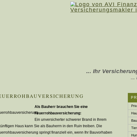
... Ihr Ver­sicherung
... in Rhede, Boc
EUERROHBAUVERSICHERUNG
P
Pri
Als Bauherr brauchen Sie eine
Feuerrohbauversicherung:
Hau
Ein unversicherter schwerer Brand in Ihrem
Bau­
ünftigen Haus kann Sie als Bauherrn in den Ruin treiben. Die
Tier
errohbauversicherung springt finanziell ein, wenn Ihr Bauvorhaben
Hund