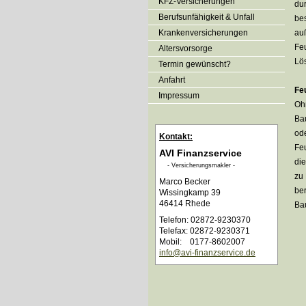
KFZ-Versicherungen
dur
Berufsunfähigkeit & Unfall
bes
Kranken­ver­si­che­rungen
auß
Fe
Alters­vorsorge
Lö
Termin gewünscht?
Anfahrt
Fe
Impressum
Oh
Ba
ode
Kontakt:
Fe
AVI Finanzservice
die
- Ver­sicherungs­makler -
zu 
Marco Becker
ber
Wissingkamp 39
46414 Rhede
Bau
Telefon: 02872-9230370
Telefax: 02872-9230371
Mobil: 0177-8602007
info@avi-finanzservice.de