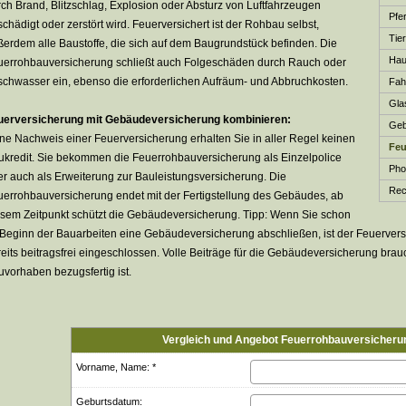
ch Brand, Blitzschlag, Explosion oder Absturz von Luftfahrzeugen
Pfer
chädigt oder zerstört wird. Feuerversichert ist der Rohbau selbst,
Tie
erdem alle Baustoffe, die sich auf dem Baugrundstück befinden. Die
Haus
uerrohbauversicherung schließt auch Folgeschäden durch Rauch oder
schwasser ein, ebenso die erforderlichen Aufräum- und Abbruchkosten.
Fah
Gla
uerversicherung mit Ge­bäude­ver­si­che­rung kombinieren:
Ge­b
ne Nachweis einer Feuerversicherung erhalten Sie in aller Regel keinen
Feu
ukredit. Sie bekommen die Feuerrohbauversicherung als Einzelpolice
Phot
r auch als Erweiterung zur Bauleistungsversicherung. Die
Rech
uerrohbauversicherung endet mit der Fertigstellung des Gebäudes, ab
sem Zeitpunkt schützt die Ge­bäude­ver­si­che­rung. Tipp: Wenn Sie schon
Beginn der Bauarbeiten eine Ge­bäude­ver­si­che­rung abschließen, ist der Feuerve
eits beitragsfrei eingeschlossen. Volle Beiträge für die Ge­bäude­ver­si­che­rung bra
vorhaben bezugsfertig ist.
Vergleich und Angebot Feuerrohbauversicheru
Vorname, Name: *
Geburts­datum: