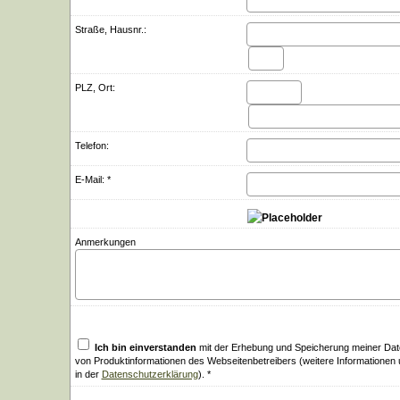
Straße, Hausnr.:
PLZ, Ort:
Telefon:
E-Mail: *
Anmerkungen
Ich bin einverstanden
mit der Erhebung und Speicherung meiner Da
von Produktinformationen des Webseitenbetreibers (weitere Informationen
in der
Datenschutzerklärung
). *