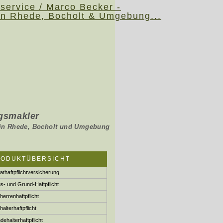
s­makler
.
holt und Umgebung
RODUKTÜBERSICHT
vathaftpflichtversicherung
s- und Grund-Haft­pflicht
herren­haft­pflicht
halterhaftpflicht
e­halter­haft­pflicht