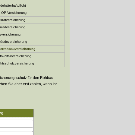
dehalterhaftpflicht
r-OP-Versicherung
­rat­ver­si­che­rung
rradversicherung
sversicherung
äude­ver­si­che­rung
errohbauversicherung
o­voltaik­ver­si­che­rung
ts­schutz­ver­si­che­rung
rsicherungsschutz für den Rohbau
uchen Sie aber erst zahlen, wenn Ihr
ng