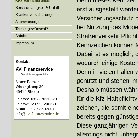
Denn dieses Kenn­zei
KFZ-Versicherungen
Berufsunfähigkeit & Unfall
erst ausgestellt werde
Kranken­ver­si­che­rungen
Versicherungsschutz b
Alters­vorsorge
bei Nutzung des Moped
Termin gewünscht?
Straßenverkehr Pflich
Anfahrt
Impressum
Kenn­zeichen können Mo
Dabei ist es möglich,
Kontakt:
wodurch einige Kosten
AVI Finanzservice
Denn in vielen Fällen 
- Ver­sicherungs­makler -
genutzt und stehen im
Marco Becker
Wissingkamp 39
Deshalb müssen währe
46414 Rhede
für die Kfz-Haft­pflic
Telefon: 02872-9230370
Telefax: 02872-9230371
zeichen, die somit ei
Mobil: 0177-8602007
info@avi-finanzservice.de
bereits gegen günstige
Diese ganzjährigen V
allerdings nicht unbeg