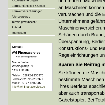
und teurere Maschine
KFZ-Versicherungen
Berufsunfähigkeit & Unfall
an Maschinen können
Kranken­ver­si­che­rungen
verursachen und die E
Alters­vorsorge
Unternehmens gefährd
Termin gewünscht?
Maschinenversicherun
Anfahrt
Impressum
Schäden durch Brand,
Überspannung, Bedienu
Kontakt:
Konstruktions- und Ma
AVI Finanzservice
Regeleinrichtungen un
- Ver­sicherungs­makler -
Marco Becker
Sparen Sie Beitrag m
Wissingkamp 39
46414 Rhede
Sie können die Maschi
Telefon: 02872-9230370
bestimmte Maschinen o
Telefax: 02872-9230371
Mobil: 0177-8602007
Ihres Betriebs abschli
info@avi-finanzservice.de
aber auch transporta
Gabelstapler. Bei Tota