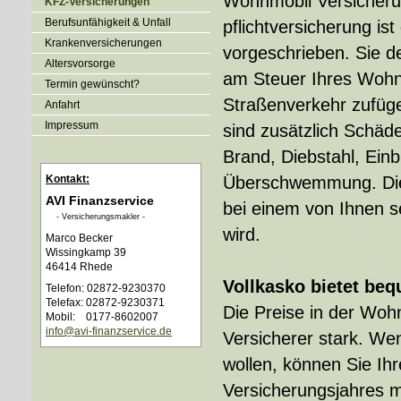
Wohnmobil Versicheru
KFZ-Versicherungen
Berufsunfähigkeit & Unfall
pflichtversicherung ist
Kranken­ver­si­che­rungen
vorgeschrieben. Sie d
Alters­vorsorge
am Steuer Ihres Wohn
Termin gewünscht?
Straßenverkehr zufüge
Anfahrt
Impressum
sind zusätzlich Schäd
Brand, Diebstahl, Einb
Kontakt:
Überschwemmung. Die 
AVI Finanzservice
bei einem von Ihnen se
- Ver­sicherungs­makler -
wird.
Marco Becker
Wissingkamp 39
46414 Rhede
Vollkasko bietet b
Telefon: 02872-9230370
Telefax: 02872-9230371
Die Preise in der Woh
Mobil: 0177-8602007
info@avi-finanzservice.de
Versicherer stark. We
wollen, können Sie I
Versicherungsjahres mi