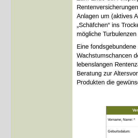
Rentenversicherungen
Anlagen um (aktives 
„Schäfchen“ ins Trock
mögliche Turbulenzen 
Eine fondsgebundene 
Wachstumschancen der
lebenslangen Rentenzah
Beratung zur Alters­v
Produkten die gewünsc
Ve
Vorname, Name: *
Geburts­datum: