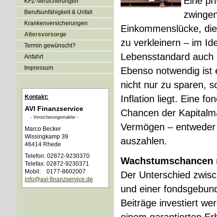
Eine pri
KFZ-Versicherungen
Berufsunfähigkeit & Unfall
zwingen
Kranken­ver­si­che­rungen
Einkommenslücke, die 
Alters­vorsorge
zu verkleinern – im Id
Termin gewünscht?
Lebensstandard auch 
Anfahrt
Impressum
Ebenso notwendig ist e
nicht nur zu sparen, s
Kontakt:
Inflation liegt. Eine
AVI Finanzservice
Chancen der Kapitalm
- Ver­sicherungs­makler -
Vermögen – entweder 
Marco Becker
Wissingkamp 39
auszahlen.
46414 Rhede
Telefon: 02872-9230370
Wachstumschancen 
Telefax: 02872-9230371
Mobil: 0177-8602007
Der Unterschied zwisc
info@avi-finanzservice.de
und einer fondsgebund
Beiträge investiert we