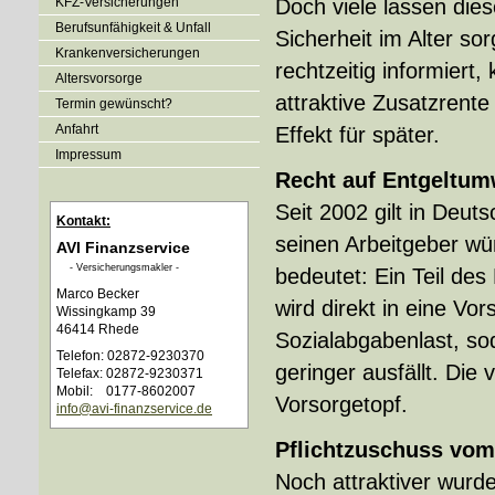
KFZ-Versicherungen
Doch viele lassen die
Berufsunfähigkeit & Unfall
Sicherheit im Alter sor
Kranken­ver­si­che­rungen
rechtzeitig informiert
Alters­vorsorge
attraktive Zusatzrent
Termin gewünscht?
Anfahrt
Effekt für später.
Impressum
Recht auf Entgeltu
Seit 2002 gilt in Deut
Kontakt:
seinen Arbeitgeber wü
AVI Finanzservice
- Ver­sicherungs­makler -
bedeutet: Ein Teil des
Marco Becker
wird direkt in eine Vo
Wissingkamp 39
46414 Rhede
Sozialabgabenlast, so
Telefon: 02872-9230370
geringer ausfällt. Die
Telefax: 02872-9230371
Mobil: 0177-8602007
Vorsorgetopf.
info@avi-finanzservice.de
Pflichtzuschuss vom
Noch attraktiver wurd